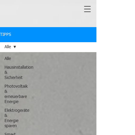
TIPPS
Alle
Alle
Hausinstallation
&
Sicherheit
Photovoltaik
&
erneuerbare
Energie
Elektrogeräte
&
Energie
sparen
Smart