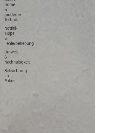
Home
&
moderne
Technik
Notfall-
Tipps
&
Fehlerbehebung
Umwelt
&
Nachhaltigkeit
Beleuchtung
im
Fokus