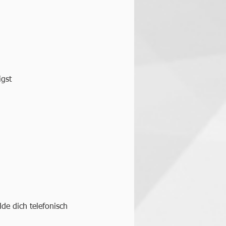
igst
!
de dich telefonisch