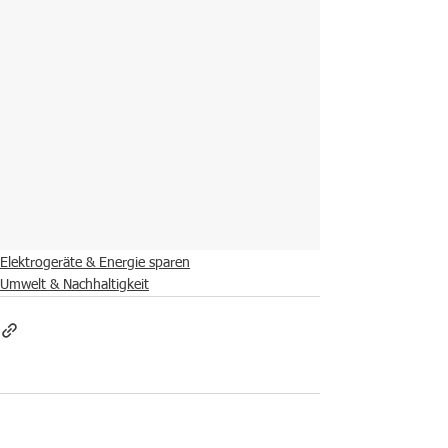
Starten Sie dort, wo das Licht am meisten 
brennt – z. B. in Küche, Flur oder 
Außenbereich. Der Umstieg zahlt sich 
schnell aus – ökologisch und wirtschaftlich!
Sie wollen mehr wissen?
Kontaktieren Sie uns ...
Beleuchtung im Fokus
Elektrogeräte & Energie sparen
Umwelt & Nachhaltigkeit
Kommentare