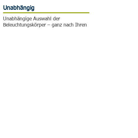
Unabhängig
Unabhängige Auswahl der
Beleuchtungskörper – ganz nach Ihren
Wünschen und Bedürfnissen.
Komplett-Service
Umsetzung vor Ort bis zur
Feinjustierung – wir sind stets an Ihrer
Seite und für alle Fragen offen.
Ökonomisch umgesetzt
Kosten- und zweckbewusst –
Projektdurchführung rasch und
ökonomisch.
Ökologisch gedacht
Auswahl der Beleuchtungskörper, -
systeme und Hersteller auch nach